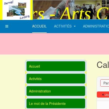
sirs - Arts Cre
ACCUEIL
ACTIVITÉS
ADMINISTRATI
Cal
Accueil
Activités
Par
Administration
Jo
Le mot de la Présidente