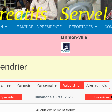
atifs
Servel Lo
ON
LE MOT DE LA PRÉSIDENTE
REPORTAGES
CON
lannion-ville
endrier
 année
Par mois
Par semaine
Aujourd'hui
Aller au mois
Dimanche 10 Mai 2026
ur précédent
Jour suivant
Aucun évènement trouvé