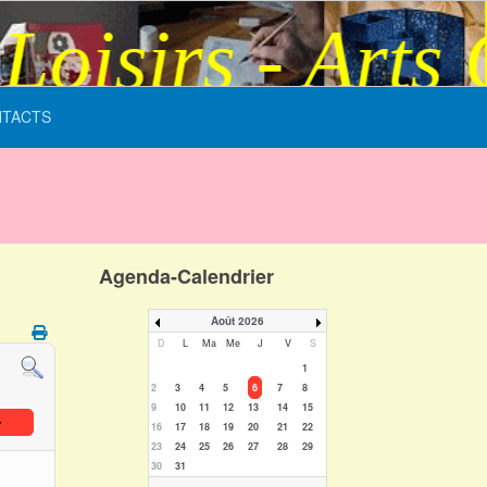
isirs - Arts Cr
TACTS
Agenda-Calendrier
Août 2026
D
L
Ma
Me
J
V
S
1
2
3
4
5
6
7
8
9
10
11
12
13
14
15
16
17
18
19
20
21
22
23
24
25
26
27
28
29
30
31